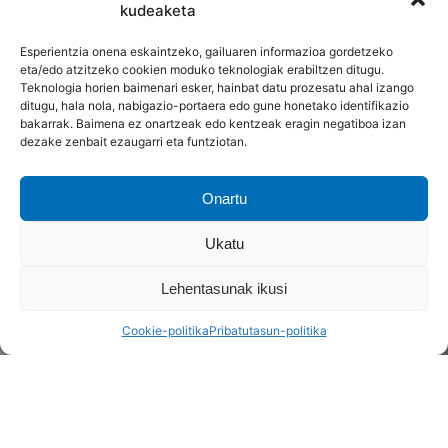
kudeaketa
Esperientzia onena eskaintzeko, gailuaren informazioa gordetzeko
eta/edo atzitzeko cookien moduko teknologiak erabiltzen ditugu.
Teknologia horien baimenari esker, hainbat datu prozesatu ahal izango
ditugu, hala nola, nabigazio-portaera edo gune honetako identifikazio
bakarrak. Baimena ez onartzeak edo kentzeak eragin negatiboa izan
dezake zenbait ezaugarri eta funtziotan.
Onartu
Ukatu
Lehentasunak ikusi
Cookie-politika
Pribatutasun-politika