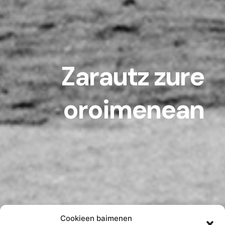
Zarautz zure
oroimenean
Cookieen baimenen